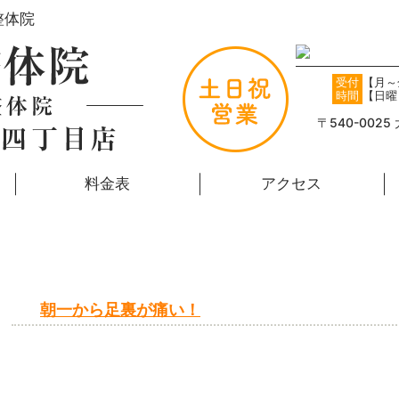
整体院
受付
【月～金
時間
【日曜・
〒540-002
料金表
アクセス
朝一から足裏が痛い！